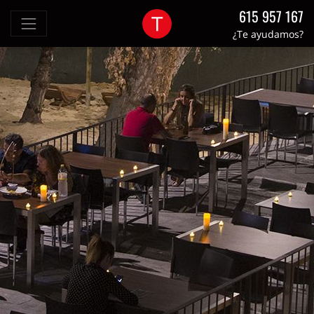
615 957 167
¿Te ayudamos?