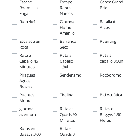
Escape
Escape
Capea Grand
Room - La
Room -
Prix
Fuga
Narcos
Ruta 4x4
Gincana
Batalla de
Humor
Arcos
Amarillo
Escalada en
Barranco
Puenting
Roca
Seco
Ruta a
Ruta a
Ruta a
Caballo 45
Caballo
caballo 3:00h
Minutos
1.30h
Piraguas
Senderismo
Rocódromo
Aguas
Bravas
Puentes
Tirolina
Bici Acuática
Mono
gincana
Ruta en
Rutas en
aventura
Quads 90
Buggys 1:30
Minutos
Horas
Rutas en
Ruta en
Buggys 3:00
Quads 3